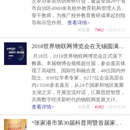
次举办各类培训班研讨会，覆盖全国28个省
市自治区4000余名校外教育机构管理人员、
骨干教师，为推广校外教育教研成果起到指
导和示范作用。
查看详情>
浏览量：
7962
2019/3/11
2018世界物联网博览会在无锡圆满落幕
月18日，2018世界物联网博览会正式落下
帷幕。本届物博会规模超往届，参会嘉宾体
现了高端性、国际性和融合度，48位国内外
院士、830位学界专家、6217位企业高层在
内13500多名嘉宾，从24个国家和地区集聚
太湖之滨，开展交流对话，汇聚思想智慧，
共商数字经济新时代的物联网发展大计。
查看详情>
浏览量：
4182
2018/9/20
“张家港市第30届科普周暨首届家庭机器人创意大赛”圆满成功