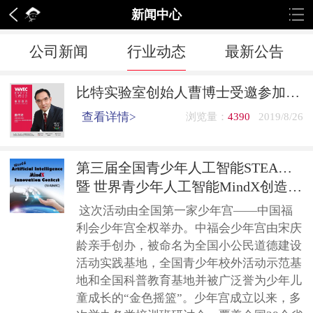
新闻中心
公司新闻
行业动态
最新公告
比特实验室创始人曹博士受邀参加2019WWEC世界教育者大会
查看详情>
浏览量：
4390
2019/8/26
第三届全国青少年人工智能STEAM创造发明活动
暨 世界青少年人工智能MindX创造发明国际交流活动（中国区）通知
这次活动由全国第一家少年宫——中国福
利会少年宫全权举办。中福会少年宫由宋庆
龄亲手创办，被命名为全国小公民道德建设
活动实践基地，全国青少年校外活动示范基
地和全国科普教育基地并被广泛誉为少年儿
童成长的“金色摇篮”。少年宫成立以来，多