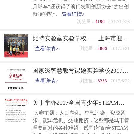
月球车”还获得了澳门发明创新协会“杰出创
新特别奖”。
查看详情>
浏览量：
4190
2017/12/26
比特实验室实验学校——上海市迎园中学在2017日本设计与发明博览会上摘金夺银
查看详情>
浏览量：
4806
2017/8/21
国家级智慧教育课题实验学校2017年上海交流会
查看详情>
浏览量：
3233
2017/6/22
关于举办2017全国青少年STEAM创意大赛的通知
大赛主题：人口老化、空气污染、资源紧
张、能源危机、交通拥挤，这些都是城市管
理要面对的各种难题。试围绕“融合STEAM