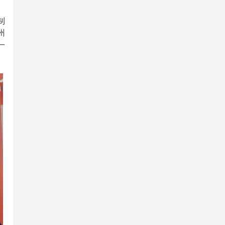
制
州
一