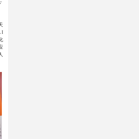
下
天
AI
化
应
人