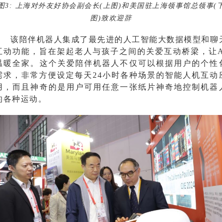
图
3:
上海对外友好协会副会长
(上图)和
美国驻上海领事馆总领事(
图)致欢迎辞
该陪伴机器人集成了最先进的人工智能大数据模型和聊
互动功能，旨在架起老人与孩子之间的关爱互动桥梁，让
温暖全家。这个关爱陪伴机器人不仅可以根据用户的个性
需求，非常方便设定每天24小时各种场景的智能人机互动
用，而且神奇的是用户可用任意一张纸片神奇地控制机器
的各种运动
。