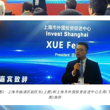
图
2:
上海市杨浦区副区长
(上图)
和上海市外国投资促进中心主席
(
图)
致辞