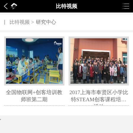
比特视频
比特视频
>
研究中心
全国物联网+创客培训教
2017上海市奉贤区小学比
师班第二期
特STEAM创客课程培训
活动